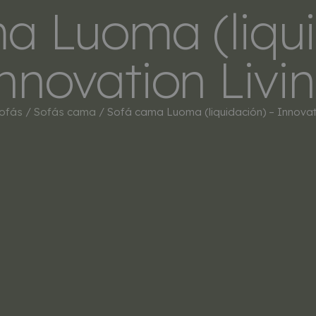
a Luoma (liqui
INICIO
TIENDA
MARCAS
BESTSEL
nnovation Livi
ofás
/
Sofás cama
/ Sofá cama Luoma (liquidación) – Innovati