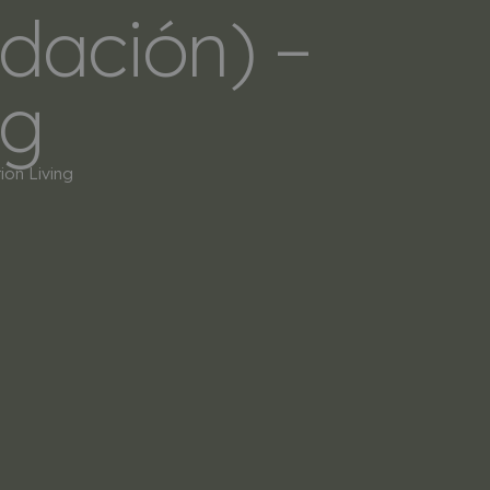
dación) –
LERS
SOBRE NOSOTROS
CONTACTO
ng
on Living