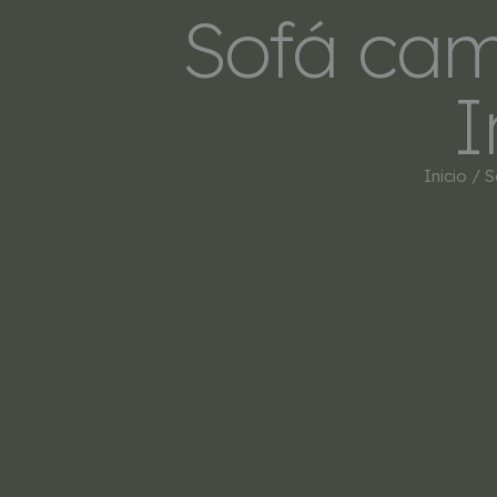
Sofá cam
I
Inicio
/
S