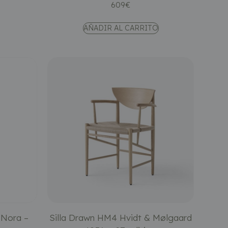
609
€
AÑADIR AL CARRITO
 Nora –
Silla Drawn HM4 Hvidt & Mølgaard