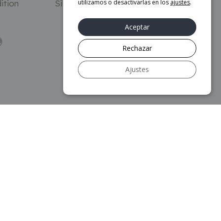
ition
Silla Loafer SC106 – & Tradition
utilizamos o desactivarlas en los
ajustes
.
1.455
€
Aceptar
O
AÑADIR AL CARRITO
Rechazar
Ajustes
Más información
Aviso legal
Política de privacidad
Política de Cookies
Mapa web
Accesibilidad