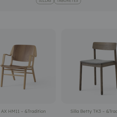
SILLAS
TABURETES
a AX HM11 – &Tradition
Silla Betty TK3 – &Trad