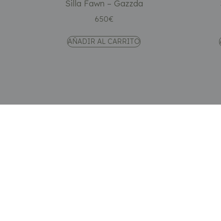
Silla Fawn – Gazzda
650
€
AÑADIR AL CARRITO
Tienda online especializada en mobiliario de diseño
nórdico. Porque diseñar un hogar también es diseña
cómo quieres sentirte en él.