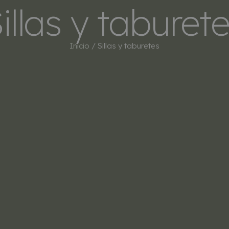
illas y taburet
INICIO
TIENDA
MARCAS
BESTSEL
Inicio
/ Sillas y taburetes