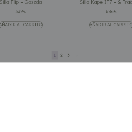
Silla Flip – Gazzda
Silla Kape IF7 – & Trad
339
€
686
€
AÑADIR AL CARRITO
AÑADIR AL CARRIT
1
2
3
→
Categorías
Sofás
Sillones y butacas
Almacenaje
r
Iluminación
Dormitorios
Mesas