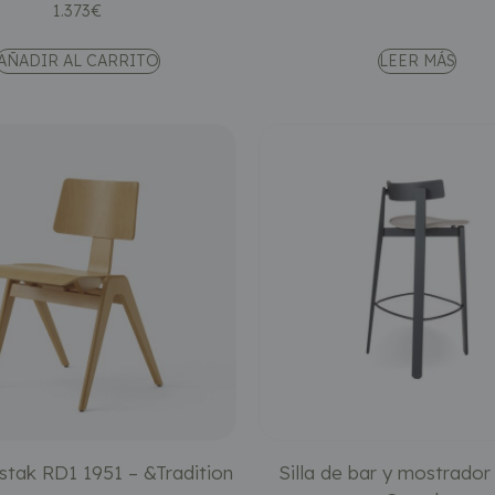
1.373
€
AÑADIR AL CARRITO
LEER MÁS
ystak RD1 1951 – &Tradition
Silla de bar y mostrador