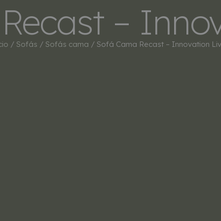
ecast – Innov
INICIO
TIENDA
MARCAS
BESTSEL
cio
/
Sofás
/
Sofás cama
/ Sofá Cama Recast – Innovation Liv