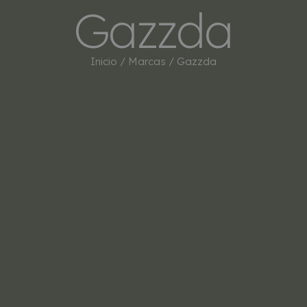
Gazzda
INICIO
TIENDA
MARCAS
BESTSEL
Inicio
/
Marcas
/ Gazzda