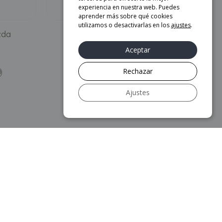
experiencia en nuestra web. Puedes
aprender más sobre qué cookies
utilizamos o desactivarlas en los
ajustes
.
zda
Escritorio Ava – Gazzda
Aceptar
1.090
€
Rechazar
O
AÑADIR AL CARRITO
Ajustes
Más información
Aviso legal
Política de privacidad
Política de Cookies