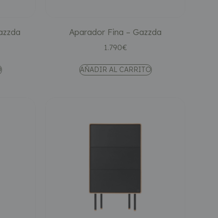
azzda
Aparador Fina – Gazzda
1.790
€
O
AÑADIR AL CARRITO