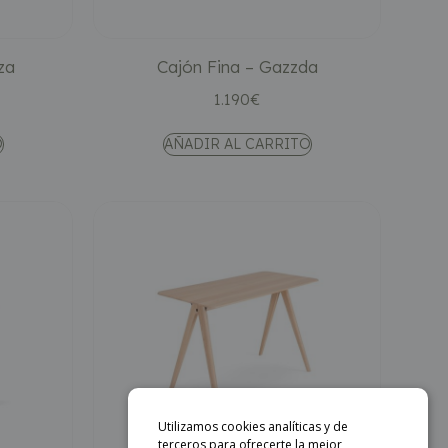
za
Cajón Fina – Gazzda
1.190
€
O
AÑADIR AL CARRITO
Utilizamos cookies analíticas y de
terceros para ofrecerte la mejor