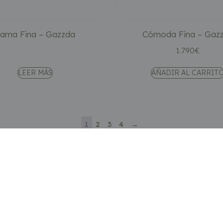
ama Fina – Gazzda
Cómoda Fina – Gaz
1.790
€
LEER MÁS
AÑADIR AL CARRIT
1
2
3
4
→
Categorías
Sofás
Sillones y butacas
Almacenaje
r