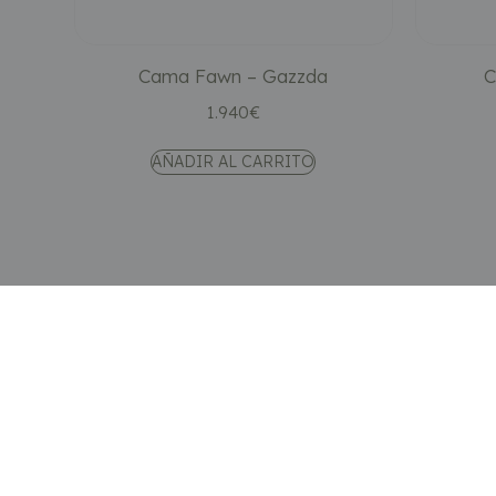
Cama Fawn – Gazzda
C
1.940
€
AÑADIR AL CARRITO
Tienda online especializada en mobiliario de diseño
nórdico. Porque diseñar un hogar también es diseña