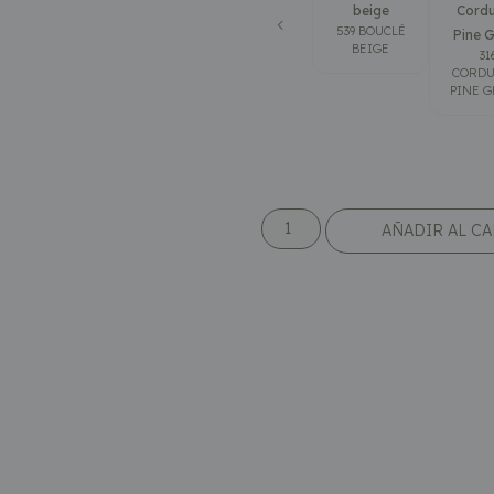
beige
Cordu
539 BOUCLÉ
Pine 
BEIGE
31
CORDU
PINE 
AÑADIR AL C