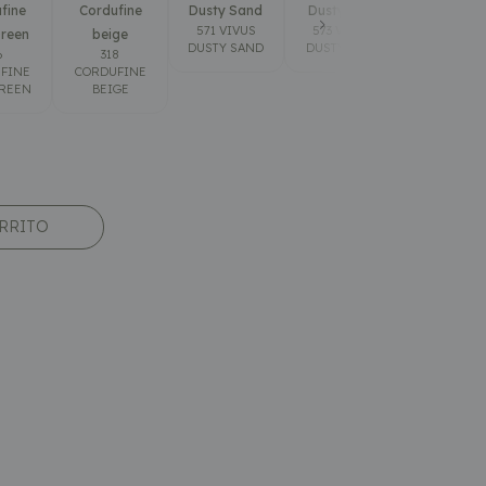
fine
Cordufine
Dusty Sand
Dusty Blue
Latte
571 VIVUS
573 VIVUS
586 PHOB
Green
beige
DUSTY SAND
DUSTY BLUE
LATTE
6
318
FINE
CORDUFINE
GREEN
BEIGE
ARRITO