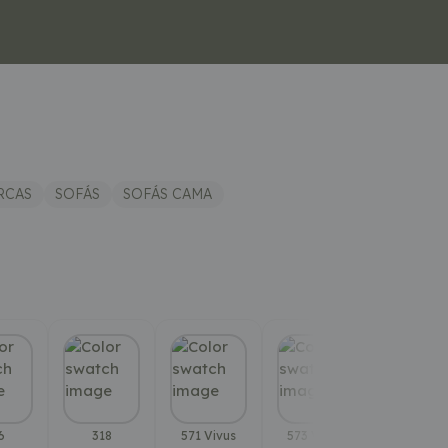
RCAS
SOFÁS
SOFÁS CAMA
6
318
571 Vivus
573 Vivus
586 Phob