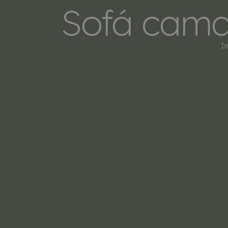
Sofá cama 
In