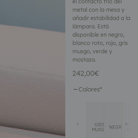
el contacto frío del
metal con la mesa y
añadir estabilidad a la
lámpara. Está
disponible en negro,
blanco roto, rojo, gris
musgo, verde y
mostaza.
242,00
€
Colores
*
GRIS
VER
NEGRO
MUSGO
OLI