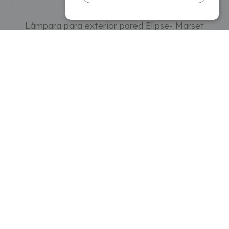
Lámpara para exterior pared Elipse- Marset
983
€
AÑADIR AL CARRITO