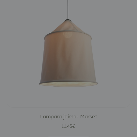
Lámpara jaima- Marset
1.143
€