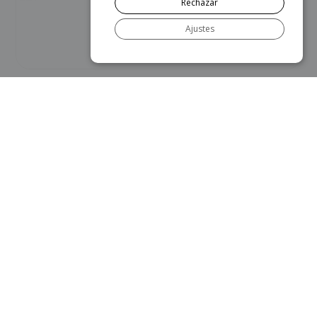
Rechazar
Ajustes
Escritorio Oscar 200cm – Ethnicraft
3.269
€
AÑADIR AL CARRITO