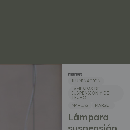
ILUMINACIÓN
LÁMPARAS DE
SUSPENSIÓN Y DE
TECHO
MARCAS
MARSET
Lámpara
suspensión