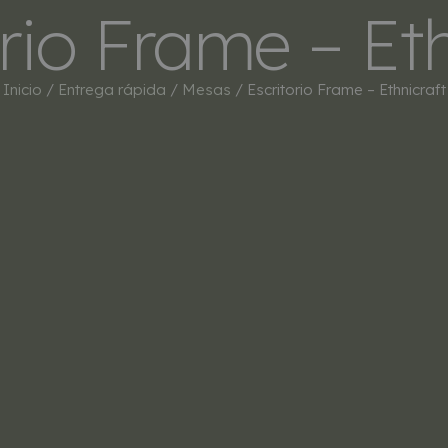
orio Frame – Eth
INICIO
TIENDA
MARCAS
BESTSEL
Inicio
/
Entrega rápida
/
Mesas
/ Escritorio Frame – Ethnicraft