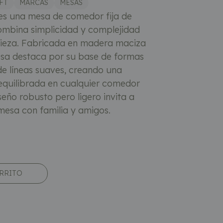
FT
MARCAS
MESAS
 es una mesa de comedor fija de
ombina simplicidad y complejidad
 pieza. Fabricada en madera maciza
esa destaca por su base de formas
de líneas suaves, creando una
 equilibrada en cualquier comedor
eño robusto pero ligero invita a
 mesa con familia y amigos.
ARRITO