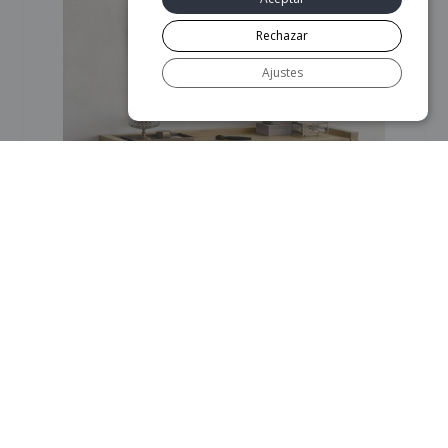
Rechazar
Ajustes
Escritorio Frame – Ethnicraft
1.139
€
AÑADIR AL CARRITO