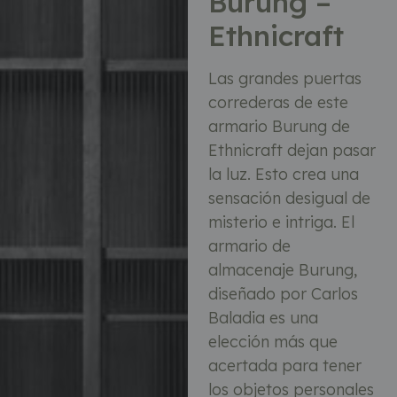
Burung –
Ethnicraft
Las grandes puertas
correderas de este
armario Burung de
Ethnicraft dejan pasar
la luz. Esto crea una
sensación desigual de
misterio e intriga. El
armario de
almacenaje Burung,
diseñado por Carlos
Baladia es una
elección más que
acertada para tener
los objetos personales