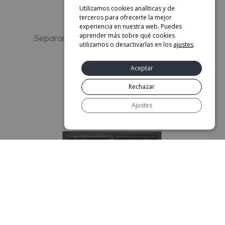
Utilizamos cookies analíticas y de
terceros para ofrecerte la mejor
experiencia en nuestra web. Puedes
aprender más sobre qué cookies
Separador de Ambietes Muse – Gazzda
utilizamos o desactivarlas en los
ajustes
.
1.590
€
Aceptar
AÑADIR AL CARRITO
Rechazar
Ajustes