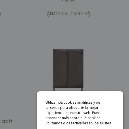
3.599
€
O
AÑADIR AL CARRITO
Utilizamos cookies analíticas y de
terceros para ofrecerte la mejor
experiencia en nuestra web. Puedes
aprender más sobre qué cookies
icraft
Armario Stairs – Ethnicraft
utilizamos o desactivarlas en los
ajustes
.