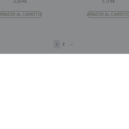
3.269
€
3.719
€
AÑADIR AL CARRITO
AÑADIR AL CARRIT
1
2
→
Categorías
Sofás
Sillones y butacas
Almacenaje
r
Iluminación
Dormitorios
Mesas
Sillas y taburetes