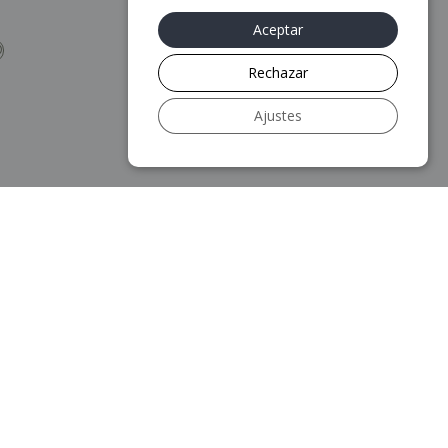
3.499
€
Aceptar
O
AÑADIR AL CARRITO
Rechazar
Ajustes
Más información
Aviso legal
Política de privacidad
Política de Cookies
Mapa web
Accesibilidad