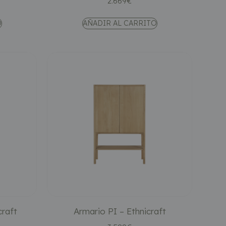
2.669
€
O
AÑADIR AL CARRITO
craft
Armario PI – Ethnicraft