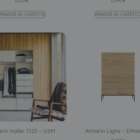
3.229
€
3.290
€
AÑADIR AL CARRITO
AÑADIR AL CARRIT
rio Haller T122 – USM
Armario Ligna – Ethni