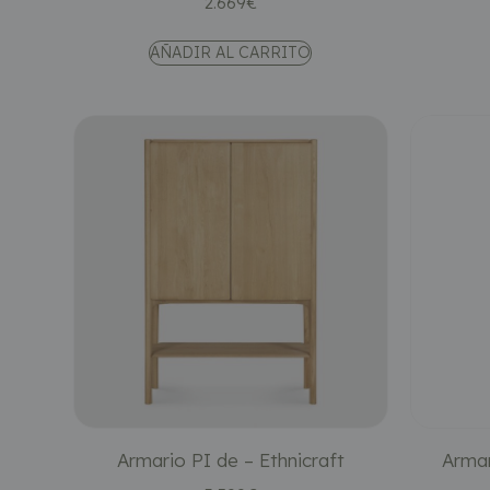
2.669
€
AÑADIR AL CARRITO
Armario PI de – Ethnicraft
Armar