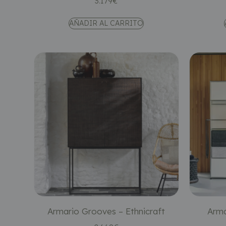
3.179
€
AÑADIR AL CARRITO
Armario Grooves – Ethnicraft
Arma