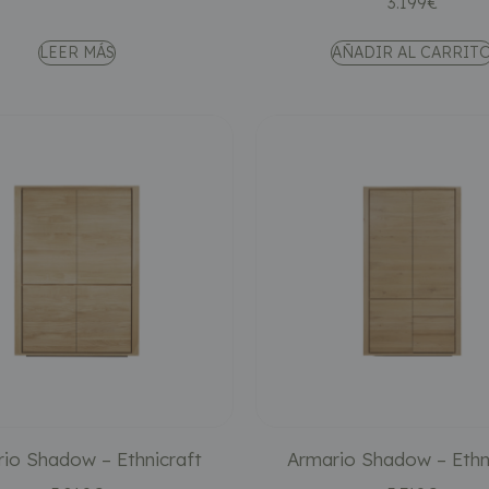
3.199
€
LEER MÁS
AÑADIR AL CARRIT
io Shadow – Ethnicraft
Armario Shadow – Ethn