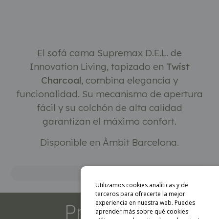
Descripción
El sofá cama Supremax D.E.L. de
Innovation Living, tapizado en
Twist
Charcoal
, combina elegancia y
funcionalidad. Su mecanismo de apertura
fácil y su colchón de alta calidad
garantizan el máximo confort.
Disponible en Àmbit Barcelona.
Marca
Utilizamos cookies analíticas y de
terceros para ofrecerte la mejor
experiencia en nuestra web. Puedes
Productos
aprender más sobre qué cookies