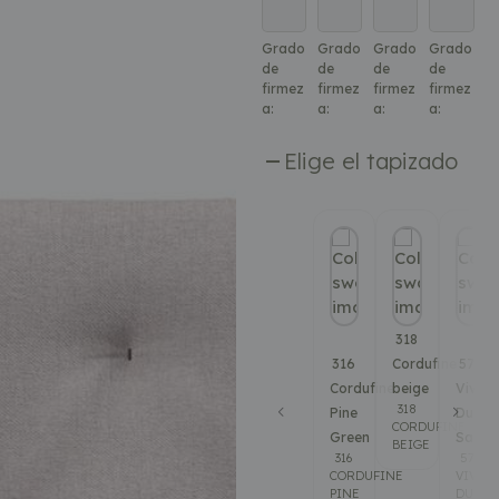
Grado
Grado
Grado
Grado
de
de
de
de
firmez
firmez
firmez
firmez
a:
a:
a:
a:
Firme.
Suave.
Extra
Medio.
suave.
Elige el tapizado
318
316
Cordufine
571
Cordufine
beige
Vivus
318
Pine
Dusty
CORDUFINE
Green
Sand
BEIGE
316
571
CORDUFINE
VIVUS
PINE
DUSTY