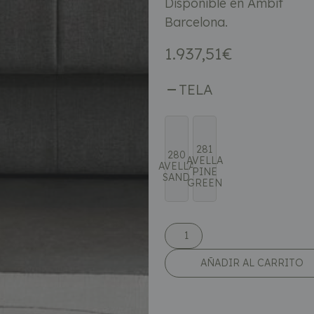
Disponible en Àmbit
Barcelona.
1.937,51
€
TELA
281
280
AVELLA
AVELLA
PINE
SAND
GREEN
AÑADIR AL CARRITO