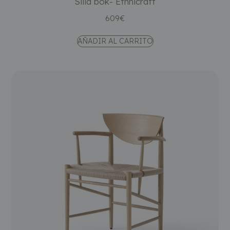
Silla bok- Ethnicraft
609
€
AÑADIR AL CARRITO