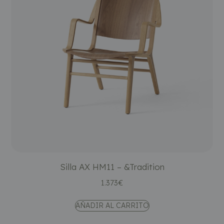
Silla AX HM11 – &Tradition
1.373
€
AÑADIR AL CARRITO