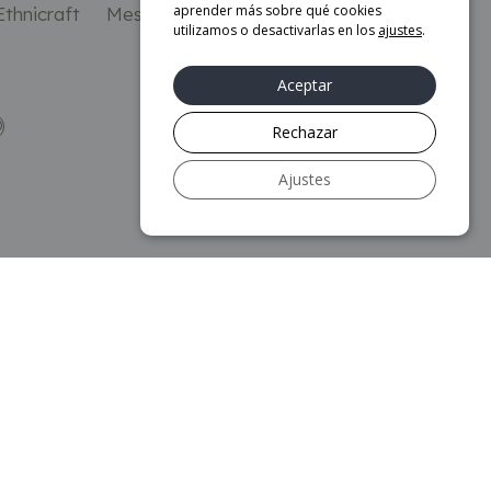
aprender más sobre qué cookies
thnicraft
Mesa de centro Nordic – Ethnicraft
utilizamos o desactivarlas en los
ajustes
.
1.269
€
Aceptar
O
AÑADIR AL CARRITO
Rechazar
Ajustes
Más información
Aviso legal
Política de privacidad
Política de Cookies
Mapa web