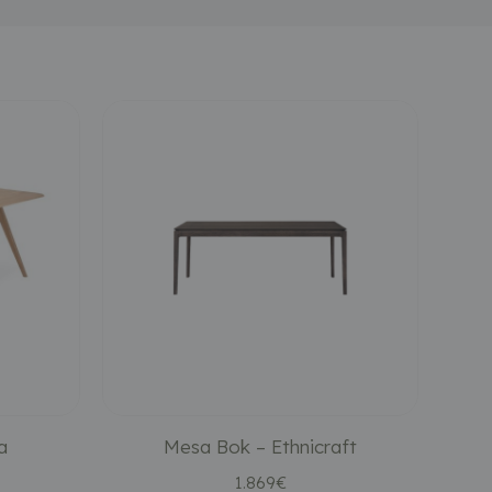
a
Mesa Bok – Ethnicraft
1.869
€