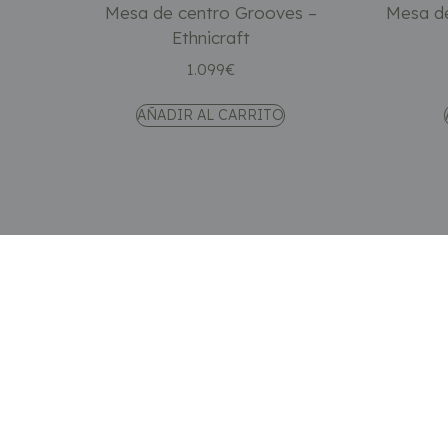
Mesa de centro Grooves –
Mesa de
Ethnicraft
1.099
€
AÑADIR AL CARRITO
Tienda online especializada en mobiliario de diseño
nórdico. Porque diseñar un hogar también es diseña
cómo quieres sentirte en él.