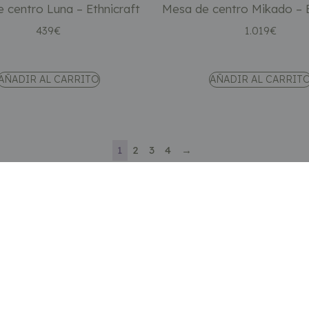
 centro Luna – Ethnicraft
Mesa de centro Mikado – E
439
€
1.019
€
AÑADIR AL CARRITO
AÑADIR AL CARRIT
1
2
3
4
→
Categorías
Sofás
Sillones y butacas
Almacenaje
r
Iluminación