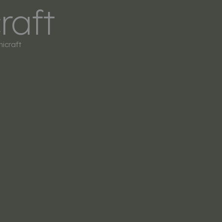
raft
LERS
SOBRE NOSOTROS
CONTACTO
icraft