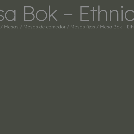
a Bok – Ethnic
INICIO
TIENDA
MARCAS
BESTSEL
/
Mesas
/
Mesas de comedor
/
Mesas fijas
/ Mesa Bok – Ethn