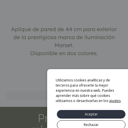
Descripción
Aplique de pared de 44 cm para exterior
de la prestigiosa marca de iluminación
Marset.
Disponible en dos colores.
Utilizamos cookies analíticas y de
terceros para ofrecerte la mejor
experiencia en nuestra web. Puedes
aprender más sobre qué cookies
Marca
utilizamos o desactivarlas en los
ajustes
.
Productos
Aceptar
Rechazar