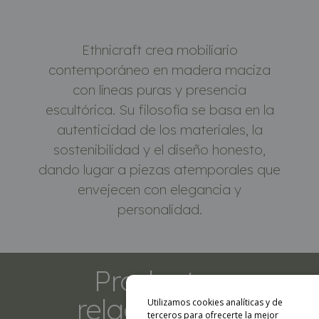
Marca
Ethnicraft crea mobiliario
contemporáneo en madera maciza
con líneas puras y presencia
escultórica. Su filosofía se basa en la
autenticidad de los materiales, la
sostenibilidad y el diseño honesto,
dando lugar a piezas atemporales que
envejecen con elegancia y
personalidad.
Productos
relacionados
Utilizamos cookies analíticas y de
terceros para ofrecerte la mejor