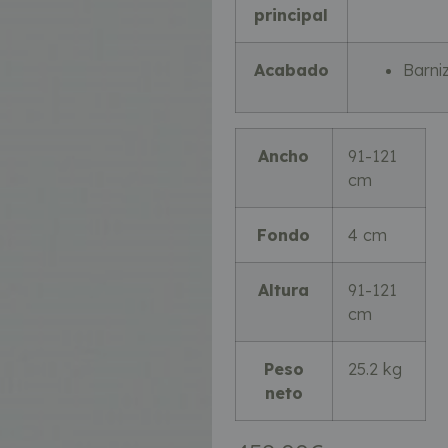
principal
Acabado
Barni
Ancho
91-121
cm
Fondo
4 cm
Altura
91-121
cm
Peso
25.2 kg
neto