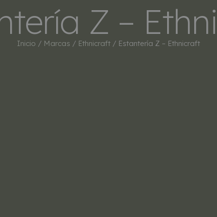
ntería Z – Ethni
INICIO
TIENDA
MARCAS
BESTSEL
Inicio
/
Marcas
/
Ethnicraft
/ Estantería Z – Ethnicraft