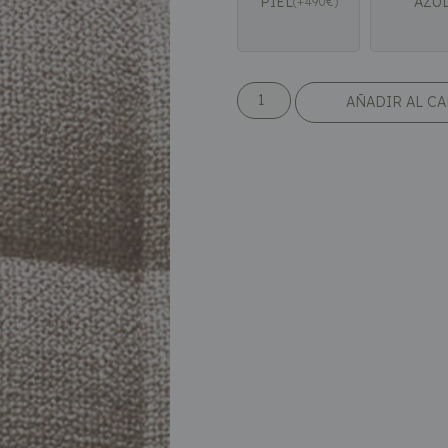
PIEL
AZU
(
+
490
€
)
AÑADIR AL C