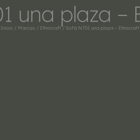
1 una plaza – E
INICIO
TIENDA
MARCAS
BESTSEL
Inicio
/
Marcas
/
Ethnicraft
/ Sofá N701 una plaza – Ethnicraft