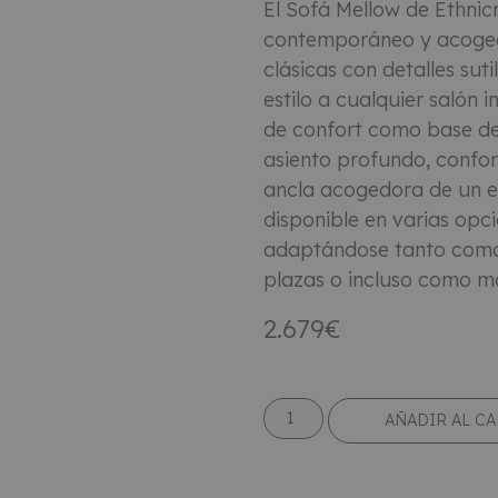
El Sofá Mellow de Ethnicr
contemporáneo y acogedo
clásicas con detalles sut
estilo a cualquier salón i
de confort como base de 
asiento profundo, confort
ancla acogedora de un es
disponible en varias opc
adaptándose tanto como 
plazas o incluso como mó
2.679
€
AÑADIR AL C