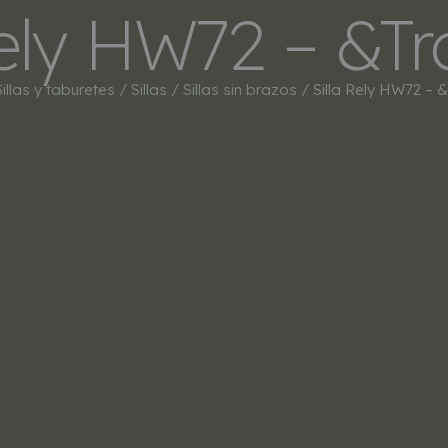
Rely HW72 – &Tr
INICIO
TIENDA
MARCAS
BESTSEL
Sillas y taburetes
/
Sillas
/
Sillas sin brazos
/ Silla Rely HW72 – &