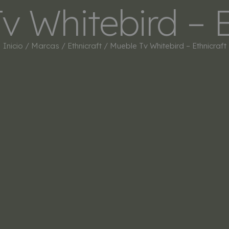
v Whitebird – E
INICIO
TIENDA
MARCAS
BESTSEL
Inicio
/
Marcas
/
Ethnicraft
/ Mueble Tv Whitebird – Ethnicraft