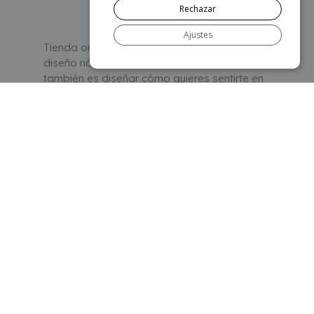
Rechazar
Ajustes
Tienda online especializada en mobiliario de
diseño nórdico. Porque diseñar un hogar
también es diseñar cómo quieres sentirte en
él.
Categorías
Sofás
Sillones y butacas
Almacenaje
Iluminación
Dormitorios
Mesas
Sillas y taburetes
Escritorios