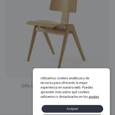
Utilizamos cookies analíticas y de
terceros para ofrecerte la mejor
Silla Daystak RD1 1951 – &Tradition
experiencia en nuestra web. Puedes
aprender más sobre qué cookies
480
€
utilizamos o desactivarlas en los
ajustes
.
AÑADIR AL CARRITO
Aceptar