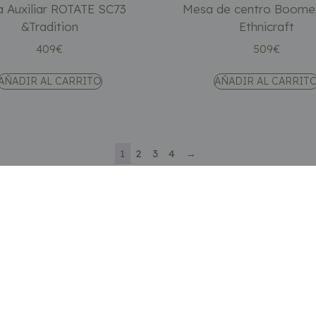
 Auxiliar ROTATE SC73
Mesa de centro Boome
&Tradition
Ethnicraft
409
€
509
€
AÑADIR AL CARRITO
AÑADIR AL CARRIT
1
2
3
4
→
Categorías
Sofás
Sillones y butacas
Almacenaje
r
Iluminación