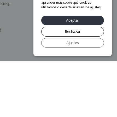
aprender más sobre qué cookies
rang –
Mesa de centro Brutalist –
utilizamos o desactivarlas en los
ajustes
.
Ethnicraft
1.449
€
Aceptar
O
AÑADIR AL CARRITO
Rechazar
Ajustes
Más información
Aviso legal
Política de privacidad
Política de Cookies
Mapa web