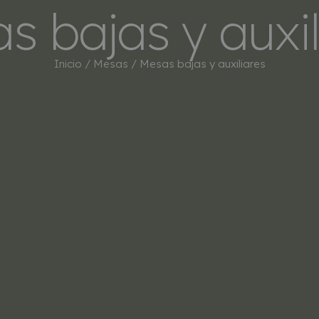
s bajas y auxil
INICIO
TIENDA
MARCAS
BESTSEL
Inicio
/
Mesas
/ Mesas bajas y auxiliares