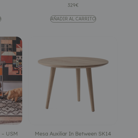
329
€
O
AÑADIR AL CARRITO
01 – USM
Mesa Auxiliar In Between SK14