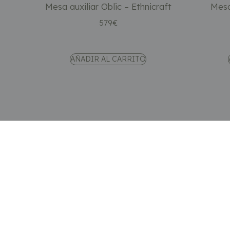
Mesa auxiliar Oblic – Ethnicraft
Mesa
579
€
AÑADIR AL CARRITO
Tienda online especializada en mobiliario de diseño
nórdico. Porque diseñar un hogar también es diseña
cómo quieres sentirte en él.