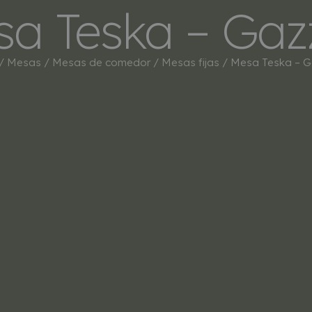
a Teska – Ga
INICIO
TIENDA
MARCAS
BESTSEL
/
Mesas
/
Mesas de comedor
/
Mesas fijas
/ Mesa Teska – 