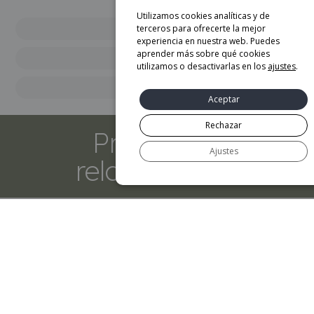
Utilizamos cookies analíticas y de
terceros para ofrecerte la mejor
Diseñador
experiencia en nuestra web. Puedes
aprender más sobre qué cookies
&tradition
utilizamos o desactivarlas en los
ajustes
.
Marca
Aceptar
Rechazar
Productos
Ajustes
relacionados