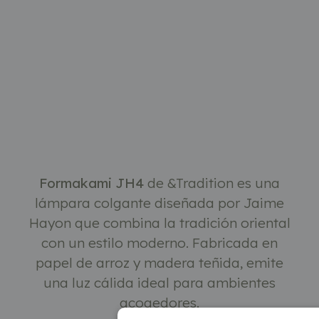
Descripción
Formakami JH4
de &Tradition es una
lámpara colgante diseñada por Jaime
Hayon que combina la tradición oriental
con un estilo moderno. Fabricada en
papel de arroz y madera teñida, emite
una luz cálida ideal para ambientes
acogedores.