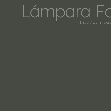
Lámpara Fo
Inicio
/
Iluminaci