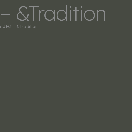
 &Tradition
LERS
SOBRE NOSOTROS
CONTACTO
JH3 – &Tradition