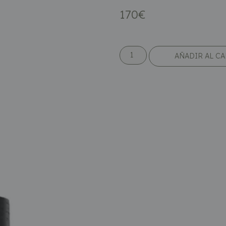
170
€
AÑADIR AL C