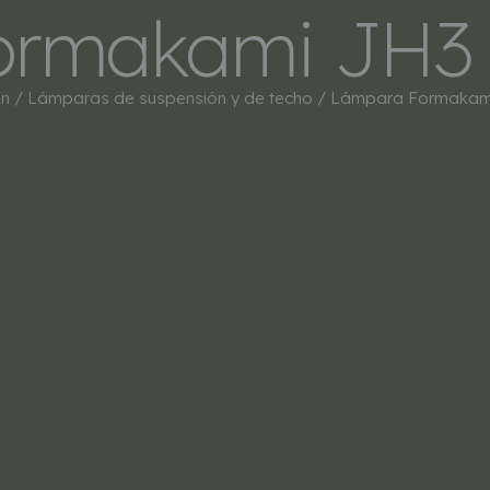
rmakami JH3 –
INICIO
TIENDA
MARCAS
BESTSEL
ón
/
Lámparas de suspensión y de techo
/ Lámpara Formakami 