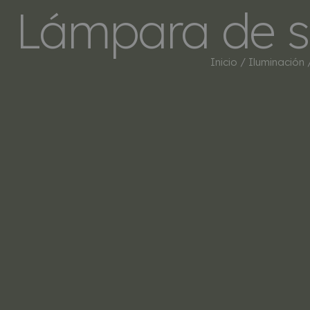
Lámpara de s
Inicio
/
Iluminación