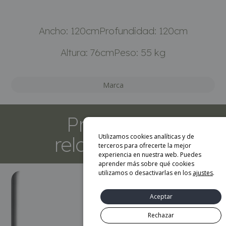
Ancho: 120cm
Profundidad: 120cm
Altura: 76cm
Peso: 55 kg
Marca
Productos
relacionados
Utilizamos cookies analíticas y de
terceros para ofrecerte la mejor
experiencia en nuestra web. Puedes
aprender más sobre qué cookies
utilizamos o desactivarlas en los
ajustes
.
Aceptar
Rechazar