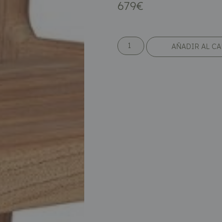
679
€
AÑADIR AL C