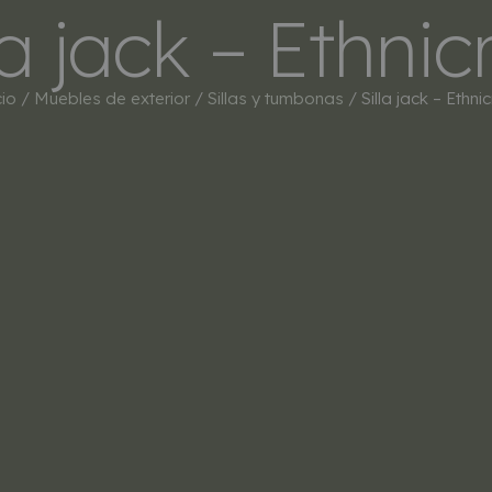
la jack – Ethnic
INICIO
TIENDA
MARCAS
BESTSEL
cio
/
Muebles de exterior
/
Sillas y tumbonas
/ Silla jack – Ethnic