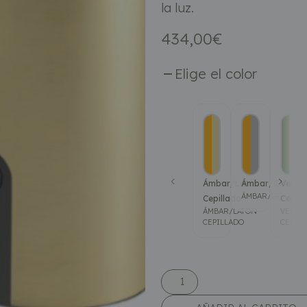
la luz.
434,00
€
Elige el color
Ámbar/Latón
Ámbar/Grafito
Verde
ÁMBAR/GRAFITO
Cepillado
Cepill
ÁMBAR/LATÓN
VERDE
CEPILLADO
CEPIL