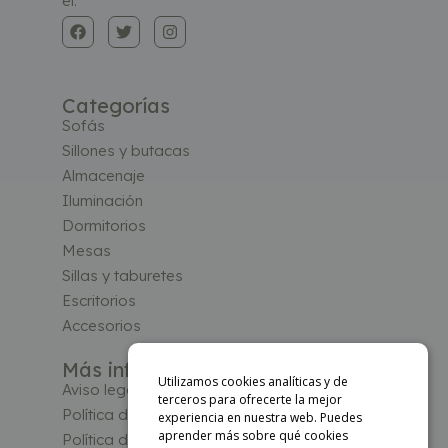
él.
Categorías
Sofás
Sillones y butacas
Almacenaje
Iluminación
Dormitorios
Mesas
Sillas y taburetes
Escritorios
Accesorios
Más información
Utilizamos cookies analíticas y de
Aviso legal
terceros para ofrecerte la mejor
Política de privacidad
experiencia en nuestra web. Puedes
aprender más sobre qué cookies
Política de Cookies