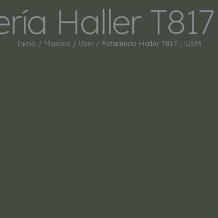
ería Haller T81
INICIO
TIENDA
MARCAS
BESTSEL
Inicio
/
Marcas
/
Usm
/ Estantería Haller T817 – USM