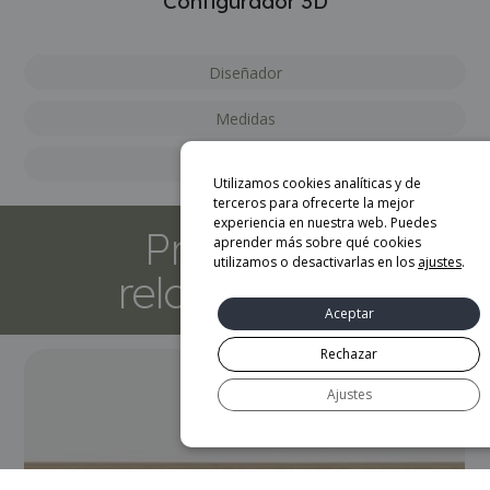
Configurador 3D
Diseñador
Medidas
Marca
Utilizamos cookies analíticas y de
terceros para ofrecerte la mejor
experiencia en nuestra web. Puedes
Productos
aprender más sobre qué cookies
utilizamos o desactivarlas en los
ajustes
.
relacionados
Aceptar
Rechazar
Ajustes