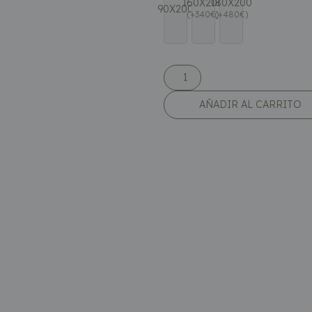
160X200
180X200
90X200
(
+
340
€
(
)
+
480
€
)
AÑADIR AL CARRITO