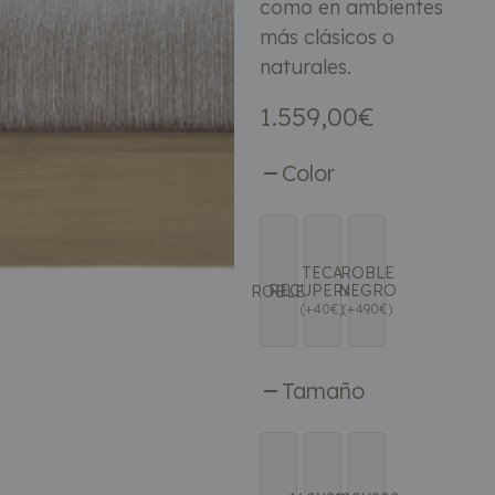
como en ambientes
más clásicos o
naturales.
1.559,00
€
Color
TECA
ROBLE
RECUPERADA
NEGRO
ROBLE
(
+
40
€
)
(
+
490
€
)
Tamaño