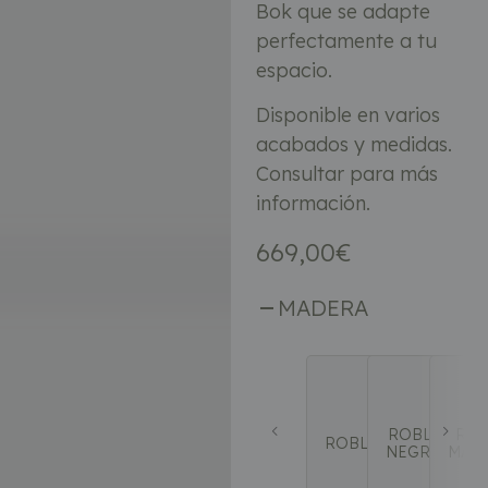
Bok que se adapte
perfectamente a tu
espacio.
Disponible en varios
acabados y medidas.
Consultar para más
información.
669,00
€
MADERA
ROBLE
ROB
ROBLE
NEGRO
MAR